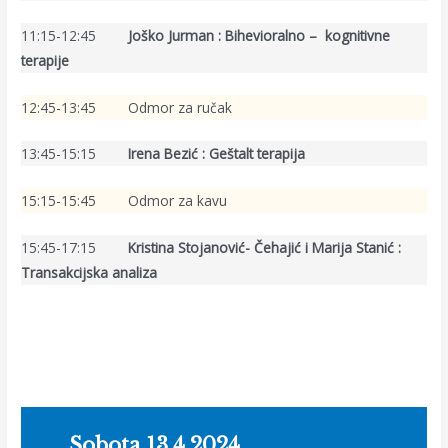
11:15-12:45
Joško Jurman : Bihevioralno – kognitivne
terapije
12:45-13:45 Odmor za ručak
13:45-15:15
Irena Bezić : Geštalt terapija
15:15-15:45 Odmor za kavu
15:45-17:15
Kristina Stojanović- Čehajić i Marija Stanić :
Transakcijska analiza
Sobota 13.4.2024.