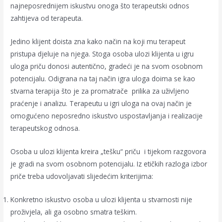
najneposrednijem iskustvu onoga što terapeutski odnos
zahtijeva od terapeuta.
Jedino klijent doista zna kako način na koji mu terapeut
pristupa djeluje na njega. Stoga osoba ulozi klijenta u igru
uloga priču donosi autentično, gradeći je na svom osobnom
potencijalu. Odigrana na taj način igra uloga doima se kao
stvarna terapija što je za promatrače prilika za uživljeno
praćenje i analizu. Terapeutu u igri uloga na ovaj način je
omogućeno neposredno iskustvo uspostavljanja i realizacije
terapeutskog odnosa.
Osoba u ulozi klijenta kreira „tešku“ priču i tijekom razgovora
je gradi na svom osobnom potencijalu. Iz etičkih razloga izbor
priče treba udovoljavati slijedećim kriterijima:
Konkretno iskustvo osoba u ulozi klijenta u stvarnosti nije
proživjela, ali ga osobno smatra teškim.